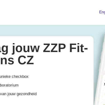
Eng
g jouw ZZP Fit-
ns CZ
 unieke checkbox
aboratorium
g van jouw gezondheid