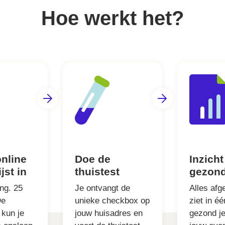
Hoe werkt het?
online
Doe de
Inzicht
jst in
thuistest
gezon
ong. 25
Je ontvangt de
Alles afg
De
unieke checkbox op
ziet in é
 kun je
jouw huisadres en
gezond je