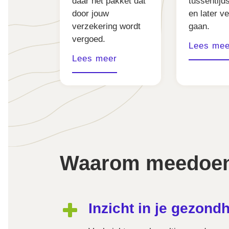
daar het pakket dat
tussentijd
door jouw
en later v
verzekering wordt
gaan.
vergoed.
Lees mee
Lees meer
Waarom meedoe
Inzicht in je gezondhe