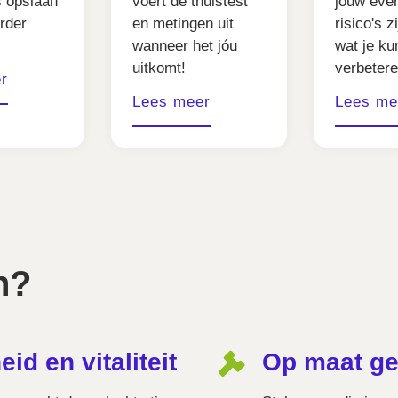
s opslaan
voert de thuistest
jouw eve
erder
en metingen uit
risico's z
wanneer het jóu
wat je ku
uitkomt!
verbetere
r
Lees meer
Lees me
n?
id en vitaliteit
Op maat g