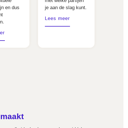
ntuele
met welke partijen
ijn en dus
je aan de slag kunt.
nt
Lees meer
n.
er
emaakt