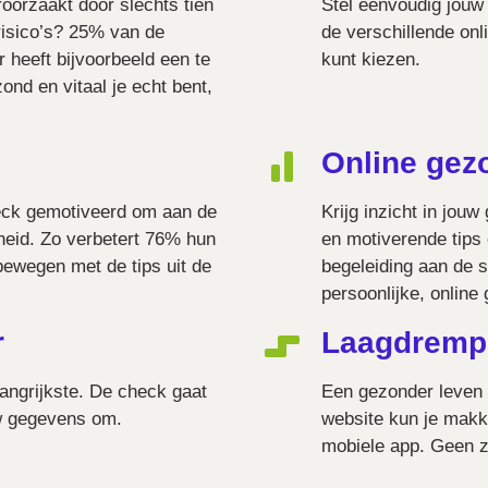
oorzaakt door slechts tien
Stel eenvoudig jou
 risico’s? 25% van de
de verschillende onli
 heeft bijvoorbeeld een te
kunt kiezen.
ond en vitaal je echt bent,
Online ge
eck gemotiveerd om aan de
Krijg inzicht in jouw
heid. Zo verbetert 76% hun
en motiverende tips 
ewegen met de tips uit de
begeleiding aan de s
persoonlijke, onlin
r
Laagdremp
langrijkste. De check gaat
Een gezonder leven 
w gegevens om.
website kun je makk
mobiele app. Geen z