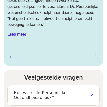
dosis doorzettingsvermogen wist ze haar
on
gezondheid positief te veranderen. De Persoonlijke
co
Gezondheidscheck helpt haar daarbij nog steeds.
om
“Het geeft inzicht, motiveert en helpt je om echt in
jez
beweging te komen.”
Le
Lees meer
Veelgestelde vragen
Hoe werkt de Persoonlijke
Gezondheidscheck?