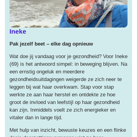
Ineke
Pak jezelf beet – elke dag opnieuw
M
Wat doe jij vandaag voor je gezondheid? Voor Ineke
My
(69) is het antwoord simpel: in beweging blijven. Na
sp
een ernstig ongeluk en meerdere
ha
gezondheidsuitdagingen weigerde ze zich neer te
aa
leggen bij wat haar overkwam. Stap voor stap
pr
werkte ze aan haar herstel en ontdekte ze hoe
ui
groot de invloed van leefstijl op haar gezondheid
kan zijn. Inmiddels voelt ze zich energieker en
“D
vitaler dan in lange tijd.
in
ci
Met hulp van inzicht, bewuste keuzes en een flinke
Ik